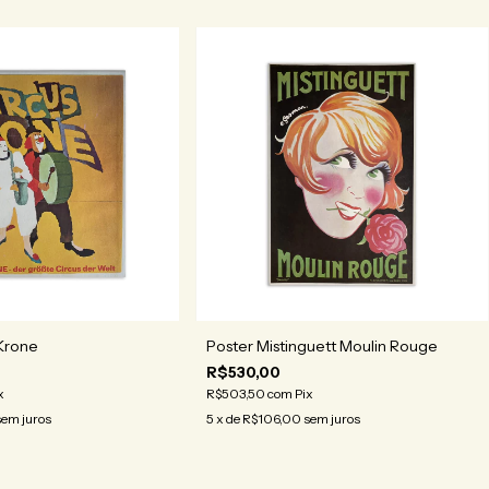
 Krone
Poster Mistinguett Moulin Rouge
R$530,00
x
R$503,50
com
Pix
sem juros
5
x de
R$106,00
sem juros