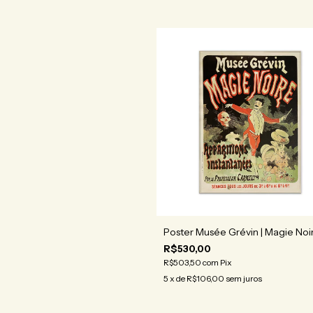
Poster Musée Grévin | Magie Noi
R$530,00
R$503,50
com
Pix
5
x de
R$106,00
sem juros