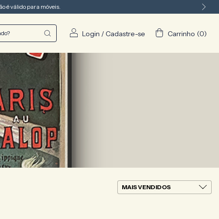
o é válido para móveis.
Login
/
Cadastre-se
Carrinho
(
0
)