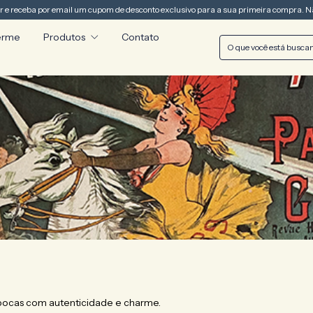
r e receba por email um cupom de desconto exclusivo para a sua primeira compra. Nã
erme
Produtos
Contato
épocas com autenticidade e charme.