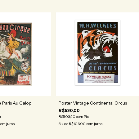
e Paris Au Galop
Poster Vintage Continental Circus
R$530,00
x
R$503,50
com
Pix
sem juros
5
x de
R$106,00
sem juros