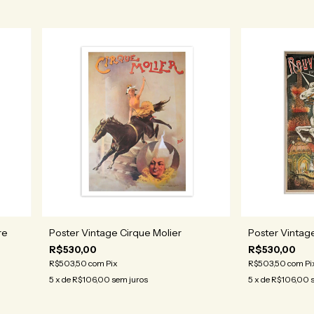
re
Poster Vintag
Poster Vintage Cirque Molier
R$530,00
R$530,00
R$503,50
com
Pi
R$503,50
com
Pix
5
x de
R$106,00
5
x de
R$106,00
sem juros