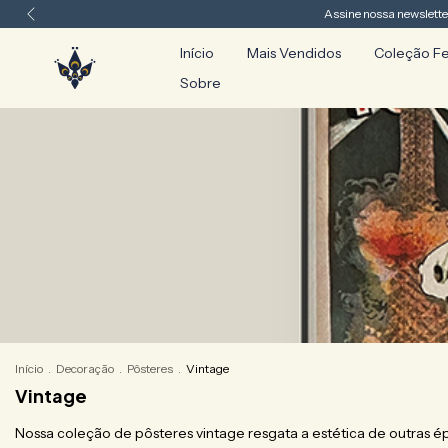
Assine nossa newslette
Início
Mais Vendidos
Coleção F
Sobre
Início
.
Decoração
.
Pôsteres
.
Vintage
Vintage
Nossa coleção de pôsteres vintage resgata a estética de outras 