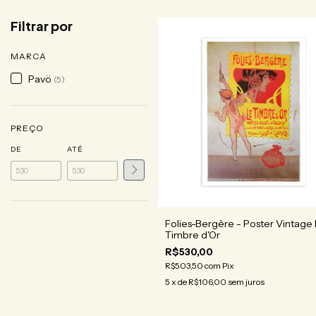
Filtrar por
MARCA
Pavö
(5)
PREÇO
DE
ATÉ
Folies-Bergère - Poster Vintage
Timbre d'Or
R$530,00
R$503,50
com
Pix
5
x de
R$106,00
sem juros