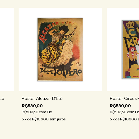
 Le
Poster Alcazar D'Été
Poster Circus
R$530,00
R$530,00
R$503,50
com
Pix
R$503,50
com
Pi
5
x de
R$106,00
sem juros
5
x de
R$106,00